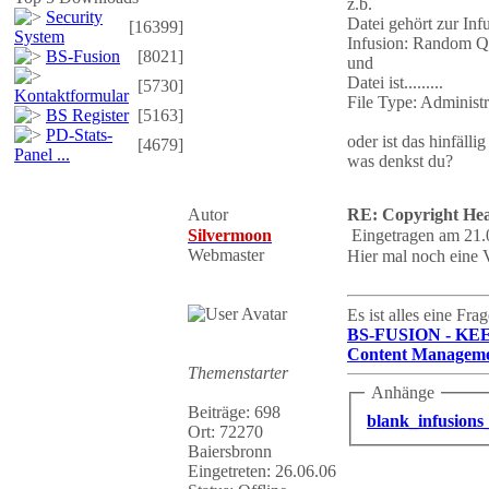
z.b.
Security
Datei gehört zur Infus
[16399]
System
Infusion: Random Qu
BS-Fusion
[8021]
und
Datei ist.........
[5730]
Kontaktformular
File Type: Administ
BS Register
[5163]
PD-Stats-
oder ist das hinfäll
[4679]
Panel ...
was denkst du?
Autor
RE: Copyright Hea
Silvermoon
Eingetragen am 21.
Webmaster
Hier mal noch eine V
Es ist alles eine Fr
BS-FUSION - KE
Content Manageme
Themenstarter
Anhänge
Beiträge: 698
blank_infusions_
Ort: 72270
Baiersbronn
Eingetreten: 26.06.06