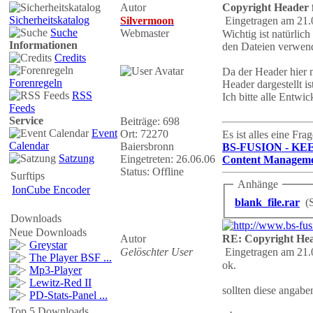
Autor
Copyright Header 
Sicherheitskatalog
Silvermoon
Eingetragen am 21.
Suche
Webmaster
Wichtig ist natürlic
Informationen
den Dateien verwend
Credits
Da der Header hier n
Forenregeln
Header dargestellt is
RSS
Ich bitte alle Entw
Feeds
Service
Beiträge: 698
Event
Ort: 72270
Es ist alles eine Fr
Calendar
Baiersbronn
BS-FUSION - KE
Satzung
Eingetreten: 26.06.06
Content Manageme
Status: Offline
Surftips
Anhänge
IonCube Encoder
blank_file.rar
(
Downloads
Neue Downloads
Autor
RE: Copyright Hea
Greystar
Gelöschter User
Eingetragen am 21.
The Player BSF ...
ok.
Mp3-Player
Lewitz-Red II
sollten diese angab
PD-Stats-Panel ...
Top 5 Downloads