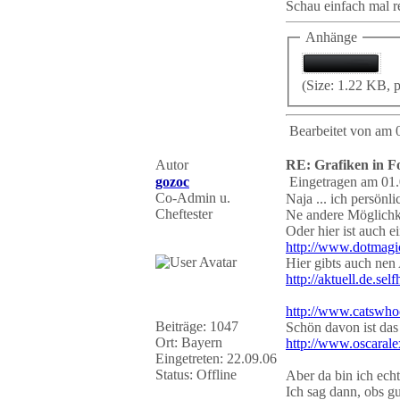
Schau einfach mal r
Anhänge
(Size: 1.22 KB, 
Bearbeitet von
am 
Autor
RE: Grafiken in 
gozoc
Eingetragen am 01.
Co-Admin u.
Naja ... ich persönl
Cheftester
Ne andere Möglichke
Oder hier ist auch e
http://www.dotmagic
Hier gibts auch nen
http://aktuell.de.se
http://www.catswhoc
Beiträge: 1047
Schön davon ist das 
Ort: Bayern
http://www.oscarale
Eingetreten: 22.09.06
Status: Offline
Aber da bin ich echt
Ich sag dann, obs g