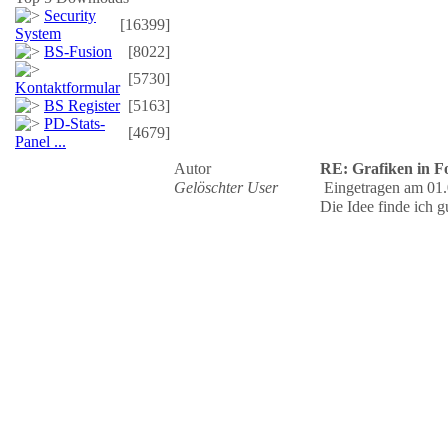
Security
[16399]
System
BS-Fusion
[8022]
[5730]
Kontaktformular
BS Register
[5163]
PD-Stats-
[4679]
Panel ...
Autor
RE: Grafiken in 
Gelöschter User
Eingetragen am 01.
Die Idee finde ich gu