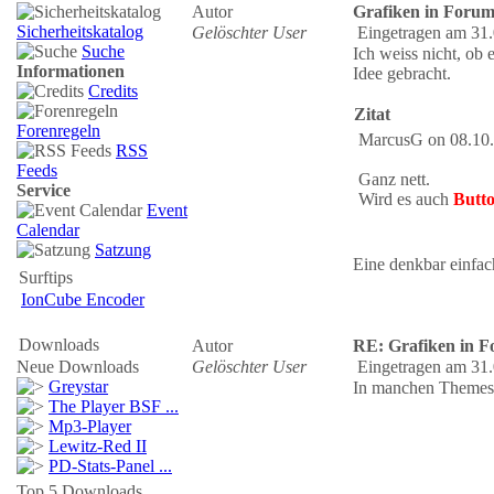
Autor
Grafiken in Foru
Sicherheitskatalog
Gelöschter User
Eingetragen am 31.
Suche
Ich weiss nicht, ob
Informationen
Idee gebracht.
Credits
Zitat
Forenregeln
MarcusG on 08.10
RSS
Feeds
Ganz nett.
Service
Wird es auch
Butto
Event
Calendar
Satzung
Eine denkbar einfac
Surftips
IonCube Encoder
Downloads
Autor
RE: Grafiken in 
Neue Downloads
Gelöschter User
Eingetragen am 31.
Greystar
In manchen Themes 
The Player BSF ...
Mp3-Player
Lewitz-Red II
PD-Stats-Panel ...
Top 5 Downloads