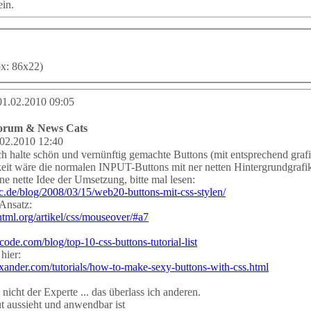
ein.
px: 86x22)
01.02.2010 09:05
Forum & News Cats
02.2010 12:40
ich halte schön und vernünftig gemachte Buttons (mit entsprechend grafi
it wäre die normalen INPUT-Buttons mit ner netten Hintergrundgrafik (
ine nette Idee der Umsetzung, bitte mal lesen:
.de/blog/2008/03/15/web20-buttons-mit-css-stylen/
 Ansatz:
lfhtml.org/artikel/css/mouseover/#a7
ode.com/blog/top-10-css-buttons-tutorial-list
hier:
xander.com/tutorials/how-to-make-sexy-buttons-with-css.html
 nicht der Experte ... das überlass ich anderen.
ut aussieht und anwendbar ist