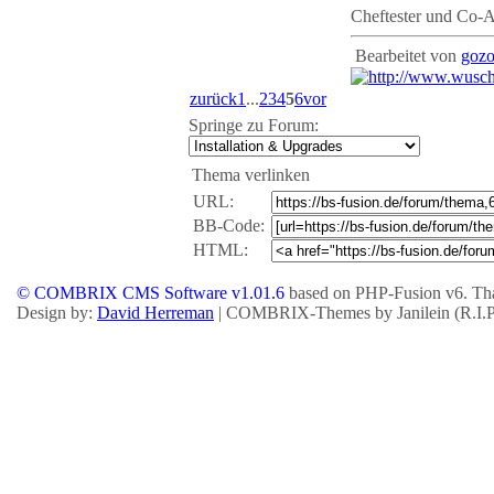
Cheftester und Co-
Bearbeitet von
goz
zurück
1
...
2
3
4
5
6
vor
Springe zu Forum:
Thema verlinken
URL:
BB-Code:
HTML:
© COMBRIX CMS Software v1.01.6
based on PHP-Fusion v6. Tha
Design by:
David Herreman
| COMBRIX-Themes by Janilein (R.I.P.