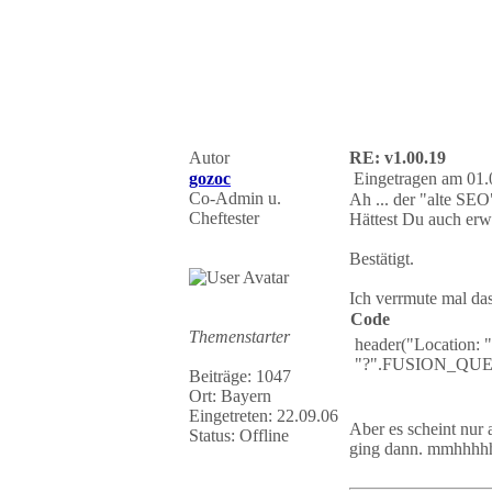
Autor
RE: v1.00.19
gozoc
Eingetragen am 01.
Co-Admin u.
Ah ... der "alte SE
Cheftester
Hättest Du auch er
Bestätigt.
Ich verrmute mal das
Code
Themenstarter
header("Locatio
"?".FUSION_QUERY
Beiträge: 1047
Ort: Bayern
Eingetreten: 22.09.06
Aber es scheint nur
Status: Offline
ging dann. mmhhhhh 