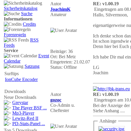
Autor
RE: v1.00.19
Sicherheitskatalog
JoachimK
Eingetragen am 08.
Suche
Amateur
Hallo, Silvermoon,
Informationen
Credits
eigenartigerweise n
Forenregeln
Ich denke schon dara
RSS
Ist schon irgendwie 
Feeds
Denn hier bei Euch g
Service
Beiträge: 36
Event
Ort: Bei Metz
Ich habe Dir mal eine
Calendar
Eingetreten: 21.02.07
Satzung
Status: Offline
LG
Joachim
Surftips
IonCube Encoder
Downloads
Autor
RE: v1.00.19
Neue Downloads
gozoc
Eingetragen am 10.
Greystar
Co-Admin u.
Bei der Anzeige der
The Player BSF ...
Cheftester
Siehe Anhang ....
Mp3-Player
Lewitz-Red II
Anhänge
PD-Stats-Panel ...
Top 5 Downloads