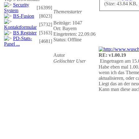
(Size: 43.84 KB,
Security
[16399]
System
Themenstarter
BS-Fusion
[8023]
Beiträge: 1047
[5732]
Kontaktformular
Ort: Bayern
BS Register
[5163]
Eingetreten: 22.09.06
PD-Stats-
Status: Offline
[4681]
Panel ...
Autor
RE: v1.00.19
Gelöschter User
Eingetragen am 15.
Habe eben mal 1.00.1
wenn ich das Theme 
aktualisieren, oder 
Liegt das an der ne
Kann man diese auch 