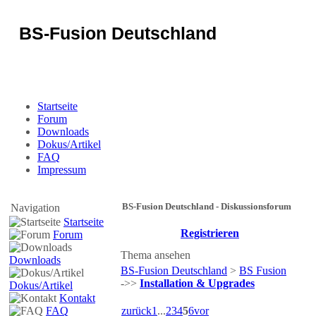
BS-Fusion Deutschland
Sicherheit für das Portal
Startseite
Forum
Downloads
Dokus/Artikel
FAQ
Impressum
BS-Fusion Deutschland - Diskussionsforum
Navigation
Startseite
Registrieren
Forum
Thema ansehen
Downloads
BS-Fusion Deutschland
>
BS Fusion
->>
Installation & Upgrades
Dokus/Artikel
Kontakt
FAQ
zurück
1
...
2
3
4
5
6
vor