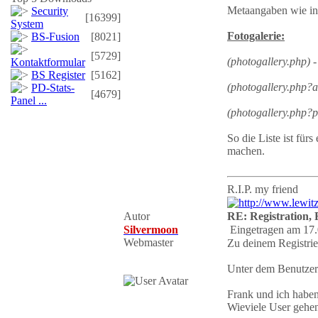
Metaangaben wie in
Security
[16399]
System
Fotogalerie:
BS-Fusion
[8021]
[5729]
(photogallery.php)
-
Kontaktformular
BS Register
[5162]
(photogallery.php?
PD-Stats-
[4679]
Panel ...
(photogallery.php?p
So die Liste ist fü
machen.
R.I.P. my friend
Autor
RE: Registration, F
Silvermoon
Eingetragen am 17.
Webmaster
Zu deinem Registrie
Unter dem Benutzera
Frank und ich haben
Wieviele User gehen