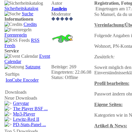
Autor
Registration, Fotog
Sicherheitskatalog
Janilein
Eingetragen am 17.
Suche
Moderator
So Manuel, da du un
Informationen
Credits
Vereinfachung/Über
Forenregeln
Folgende Angaben in 
RSS
Feeds
Wohnort, PN-Kontak
Service
Event
Zusätzlich:
Calendar
Satzung
Beiträge: 269
Soweit möglich den
Eingetreten: 22.06.08
Einverständnisserk
Surftips
Status: Offline
IonCube Encoder
Profil bearbeiten:
Downloads
Passwort ändern ohn
Neue Downloads
Greystar
Eigene Seiten:
The Player BSF ...
Mp3-Player
Kategorien wie in 
Lewitz-Red II
PD-Stats-Panel ...
Artikel & News:
Top 5 Downloads