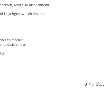
herheit, wird also nicht entfernt.
d ist ja irgendwie eh von mir
cher zu machen.
t indizieren darf.
utze
3
# 3