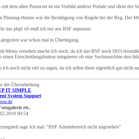
 mit dem alten Passwort ist ein Vorbild anderer Portale und dient der Sic
in Planung ebenso wie die Bestätigung von Regeln bei der Reg. Der Mo
für das phpf v6 muß ich nur ans BSF anpassen
ategorien war schon mal in Überlegung.
mit Metas versehen mache ich noch, da ich das BSF noch SEO freundli
einen Entscheidungsbutton integrieren ob eine Suchmaschine den Inhal
 ich noch nicht viel zu sagen, da ich selbst diese eigentlich gar nicht n
age der Überarbeitung
EP IT SIMPLE
nt System Support
otogalerie etc.
02.2010 00:54
erungsteil sage ich mal: "BSF Adminbereich nicht angesehen"