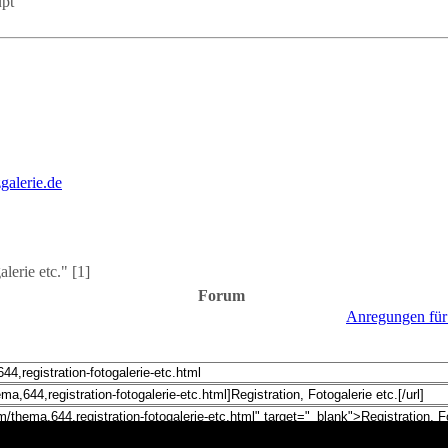
upt
erie etc." [1]
Forum
Anregungen für