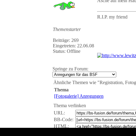
Asche auf mein Ha
R.I.P. my friend
Themenstarter
Beiträge: 269
Eingetreten: 22.06.08
Status: Offline
Springe zu Forum:
Ähnliche Themen wie "Registration, Fotogal
Thema
[Fotogalerie] Anregungen
Thema verlinken
URL:
BB-Code:
HTML: