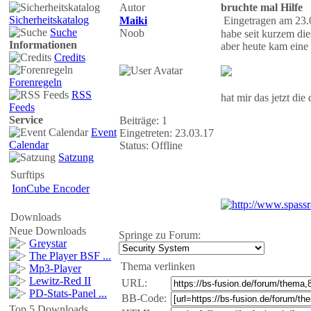
Autor
bruchte mal Hilfe
Sicherheitskatalog
Maiki
Eingetragen am 23.
Suche
Noob
habe seit kurzem dies
Informationen
aber heute kam eine 
Credits
Forenregeln
RSS
hat mir das jetzt die
Feeds
Service
Beiträge: 1
Event
Eingetreten: 23.03.17
Calendar
Status: Offline
Satzung
Surftips
IonCube Encoder
Downloads
Neue Downloads
Springe zu Forum:
Greystar
The Player BSF ...
Thema verlinken
Mp3-Player
Lewitz-Red II
URL:
PD-Stats-Panel ...
BB-Code:
Top 5 Downloads