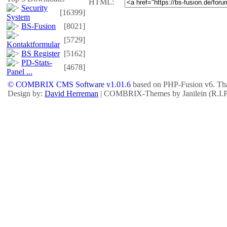
HTML:
Security
[16399]
System
BS-Fusion
[8021]
[5729]
Kontaktformular
BS Register
[5162]
PD-Stats-
[4678]
Panel ...
© COMBRIX CMS Software v1.01.6
based on PHP-Fusion v6. Tha
Design by:
David Herreman
| COMBRIX-Themes by Janilein (R.I.P.