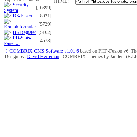
HTML:
Security
[16399]
System
BS-Fusion
[8021]
[5729]
Kontaktformular
BS Register
[5162]
PD-Stats-
[4678]
Panel ...
© COMBRIX CMS Software v1.01.6
based on PHP-Fusion v6. Tha
Design by:
David Herreman
| COMBRIX-Themes by Janilein (R.I.P.