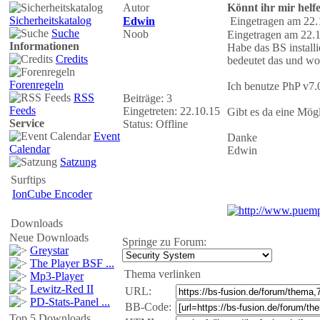
Autor
Könnt ihr mir helf
Sicherheitskatalog
Edwin
Eingetragen am 22.
Suche
Noob
Eingetragen am 22.1
Informationen
Habe das BS install
Credits
bedeutet das und wor
Forenregeln
Ich benutze PhP v7.
RSS
Beiträge: 3
Feeds
Eingetreten: 22.10.15
Gibt es da eine Mögl
Service
Status: Offline
Event
Danke
Calendar
Edwin
Satzung
Surftips
IonCube Encoder
Downloads
Neue Downloads
Springe zu Forum:
Greystar
The Player BSF ...
Thema verlinken
Mp3-Player
Lewitz-Red II
URL:
PD-Stats-Panel ...
BB-Code:
Top 5 Downloads