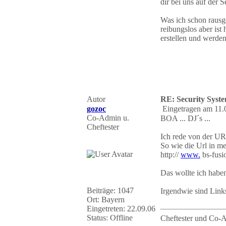
dir bei uns auf der 
Was ich schon rausge
reibungslos aber ist
erstellen und werden
Autor
RE: Security Syste
gozoc
Eingetragen am 11.
Co-Admin u.
BOA ... DJ´s ...
Cheftester
Ich rede von der UR
So wie die Url in m
http://
www.
bs-fusi
Das wollte ich haben
Beiträge: 1047
Irgendwie sind Link
Ort: Bayern
Eingetreten: 22.09.06
Status: Offline
Cheftester und Co-