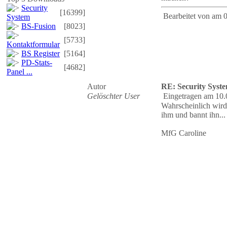
Security
[16399]
Bearbeitet von
am 0
System
BS-Fusion
[8023]
[5733]
Kontaktformular
BS Register
[5164]
PD-Stats-
[4682]
Panel ...
Autor
RE: Security Syste
Gelöschter User
Eingetragen am 10.
Wahrscheinlich wird 
ihm und bannt ihn...
MfG Caroline