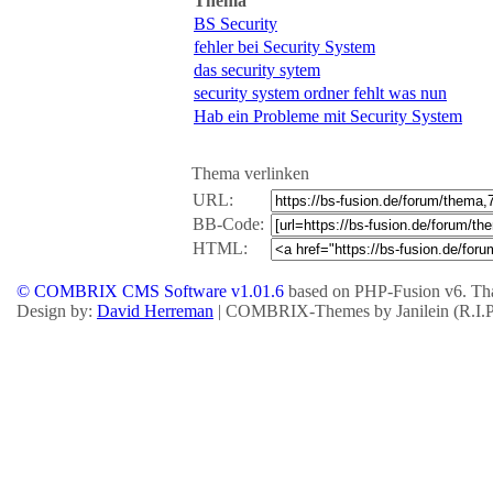
Thema
BS Security
fehler bei Security System
das security sytem
security system ordner fehlt was nun
Hab ein Probleme mit Security System
Thema verlinken
URL:
BB-Code:
HTML:
© COMBRIX CMS Software v1.01.6
based on PHP-Fusion v6. Tha
Design by:
David Herreman
| COMBRIX-Themes by Janilein (R.I.P.