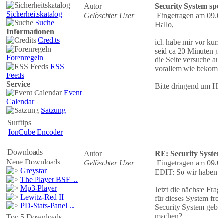
Autor
Security System sp
Sicherheitskatalog
Gelöschter User
Eingetragen am 09.
Suche
Hallo,
Informationen
Credits
ich habe mir vor kur
seid ca 20 Minuten g
Forenregeln
die Seite versuche 
RSS
vorallem wie bekomm
Feeds
Service
Bitte dringend um Hi
Event
Calendar
Satzung
Surftips
IonCube Encoder
Downloads
Autor
RE: Security Syste
Neue Downloads
Gelöschter User
Eingetragen am 09.
Greystar
EDIT: So wir haben
The Player BSF ...
Mp3-Player
Jetzt die nächste Fr
Lewitz-Red II
für dieses System fr
PD-Stats-Panel ...
Security System geb
machen?
Top 5 Downloads