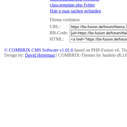
39
if
(
$da
class.template.php Fehler
40
$
Hab n paar sachen gefunden
41
$
42
i
Thema verlinken
43
i
URL:
44
$
45
$
BB-Code:
46
$
HTML:
47
i
48
© COMBRIX CMS Software v1.01.6
based on PHP-Fusion v6. Tha
49
}
Design by:
David Herreman
| COMBRIX-Themes by Janilein (R.I.P.
50
51
}
52
}
else
53
$
54
}
55
$cach
56
}
else
57
$
58
}
59
return
$text
60
}
61
}