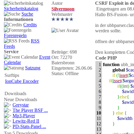
Autor
CSRF Exploit in de
Sicherheitskatalog
Silvermoon
Eingetragen am 08.
Suche
Webmaster
Hallo BS-Fusion- un
Informationen
Credits
in der ubbparser.cla
werden sollte.
Forenregeln
RSS
öffnen der ubbparse
Feeds
Service
Beiträge: 698
Den kompletten Cod
Event
Ort: 72270
Code PHP
Calendar
Baiersbronn
1
function
ubb_i
Satzung
Eingetreten: 26.06.06
2
global
$ca
Status: Offline
Surftips
3
if
(
!
isset
(
$c
4
if
(
isset
(
$argu
IonCube Encoder
5
if
(
(
int
)
$
6
$awid
Downloads
7
}
else
{
Neue Downloads
8
$awid
Greystar
9
}
The Player BSF ...
10
}
else
{
Mp3-Player
11
$awidth
Lewitz-Red II
12
}
PD-Stats-Panel ...
13
Top 5 Downloads